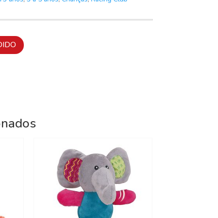
DIDO
onados