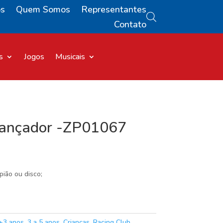
os
Quem Somos
Representantes
Contato
s
Jogos
Musicais
Lançador -ZP01067
pião ou disco;
+3 anos
,
3 a 5 anos
,
Crianças
,
Racing Club