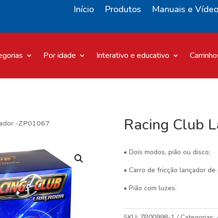
Início
Produtos
Manuais e Víde
egorias
Por idade
Interativo e educativo
Carrinho
Racing Club 
çador -ZP01067
• Dois modos, pião ou disco;
• Carro de fricção lançador de 
• Pião com luzes.
SKU:
ZP00998-1
Categorias: