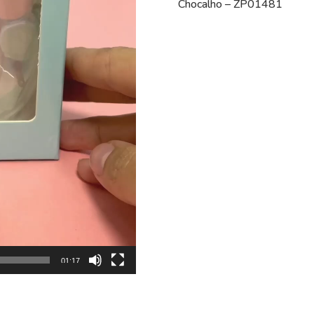
Chocalho – ZP01481
01:17