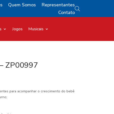
os
Quem Somos
Representantes
Contato
s
Jogos
Musicais
 – ZP00997
rentes para acompanhar o crescimento do bebê
urno;