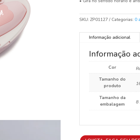
• Gira no sentido horário e anti
SKU:
ZP01127
Categorias:
0 
Informação adicional
Informação ad
Cor
R
Tamanho do
16
produto
Tamanho da
8 
embalagem