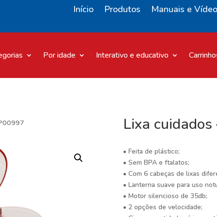
Início
Produtos
Manuais e Víde
egorias
Por idade
Interativo e educativo
Carrinho
Lixa cuidados
ZP00997
• Feita de plástico;
• Sem BPA e ftalatos;
• Com 6 cabeças de lixas dife
• Lanterna suave para uso not
• Motor silencioso de 35db;
• 2 opções de velocidade;