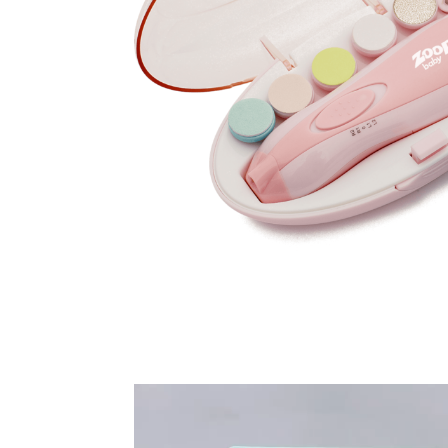
Tocador
de
vídeo