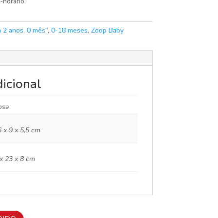
-horário.
a 2 anos
,
0 mês”
,
0-18 meses
,
Zoop Baby
icional
osa
 x 9 x 5,5 cm
x 23 x 8 cm