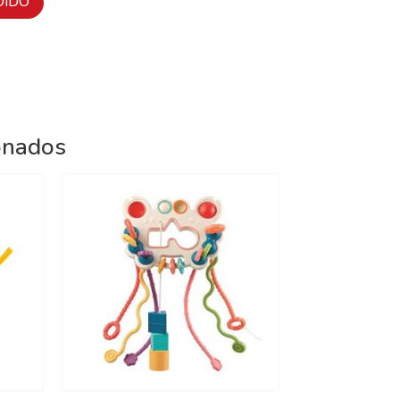
DIDO
onados