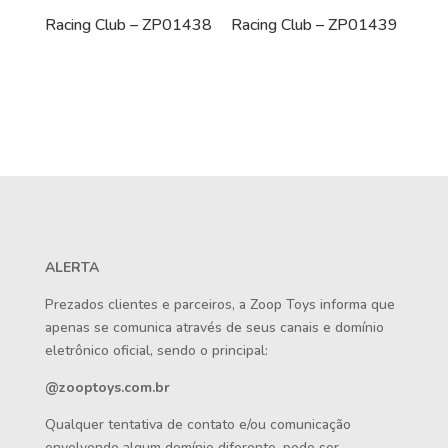
Racing Club – ZP01438
Racing Club – ZP01439
ALERTA
Prezados clientes e parceiros, a Zoop Toys informa que
apenas se comunica através de seus canais e domínio
eletrônico oficial, sendo o principal:
@zooptoys.com.br
Qualquer tentativa de contato e/ou comunicação
envolvendo algum domínio diferente, pode ser