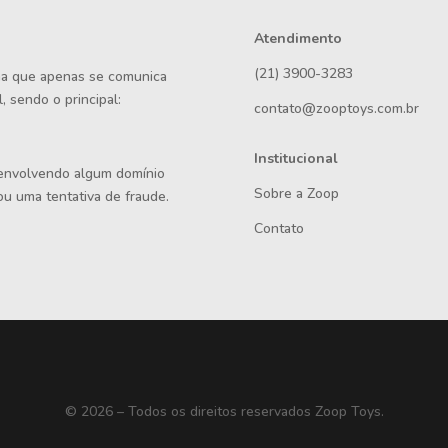
Atendimento
(21) 3900-3283
rma que apenas se comunica
, sendo o principal:
contato@zooptoys.com.br
Institucional
 envolvendo algum domínio
Sobre a Zoop
ou uma tentativa de fraude.
Contato
© 2026 – Todos os direitos reservados Zoop Toys.