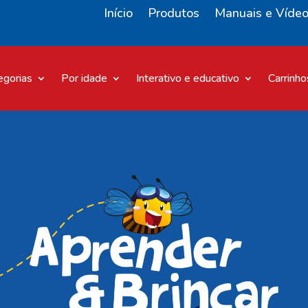
Início
Produtos
Manuais e Víde
egorias
Por idade
Interativo e educativo
Carrinho