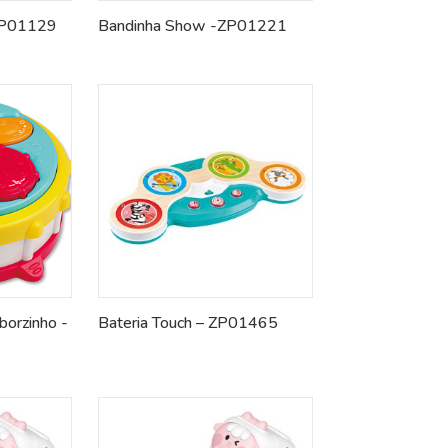
 ZP01129
Bandinha Show -ZP01221
orzinho -
Bateria Touch – ZP01465