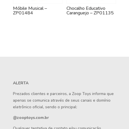
Móbile Musical –
Chocalho Educativo
ZP01484
Caranguejo – ZP01135
ALERTA
Prezados clientes e parceiros, a Zoop Toys informa que
apenas se comunica através de seus canais e domínio
eletrônico oficial, sendo o principal:
@zooptoys.com.br
Qualquer tentativa de contato e/ou comunicação