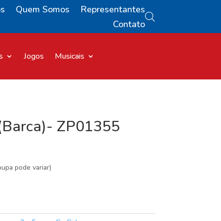
os
Quem Somos
Representantes
Contato
s
Jogos
Musicais
 (Barca)- ZP01355
pa pode variar)