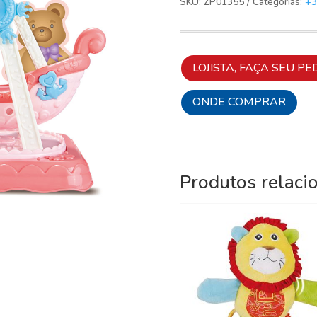
SKU:
ZP01355
Categorias:
+3
LOJISTA, FAÇA SEU PE
ONDE COMPRAR
Produtos relaci