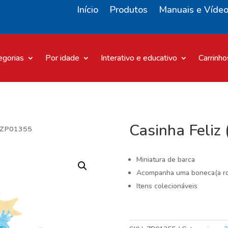
Início
Produtos
Manuais e Víde
egorias
Por idade
Interativo e educativo
Carrinho
Casinha Feliz
)- ZP01355
Miniatura de barca
Acompanha uma boneca(a rou
Itens colecionáveis