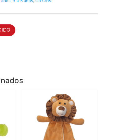
 anos
,
3 a 5 anos
,
Go Girls
DIDO
onados