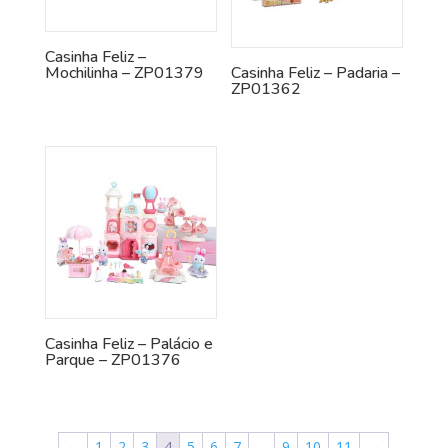
Casinha Feliz –
Mochilinha – ZP01379
Casinha Feliz – Padaria –
ZP01362
Casinha Feliz – Palácio e
Parque – ZP01376
←
1
2
3
4
5
6
7
…
9
10
11
→